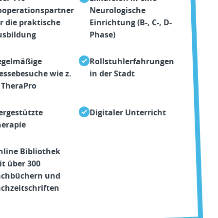
ooperationspartner
Neurologische
r die praktische
Einrichtung (B-, C-, D-
usbildung
Phase)
egelmäßige
Rollstuhlerfahrungen
essebesuche wie z.
in der Stadt
 TheraPro
ergestützte
Digitaler Unterricht
herapie
line Bibliothek
t über 300
achbüchern und
chzeitschriften