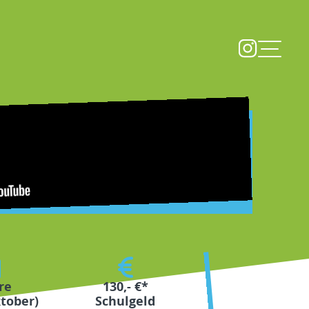
re
130,- €*
ktober)
Schulgeld