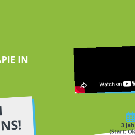
PIE IN
H
UNS!
3 Jah
(Start: O