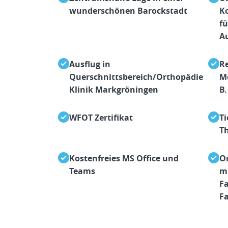
wunderschönen Barockstadt
K
fü
A
Ausflug in
R
Querschnittsbereich/Orthopädie
M
Klinik Markgröningen
B.
WFOT Zertifikat
Ti
T
Kostenfreies MS Office und
On
Teams
mi
F
Fa